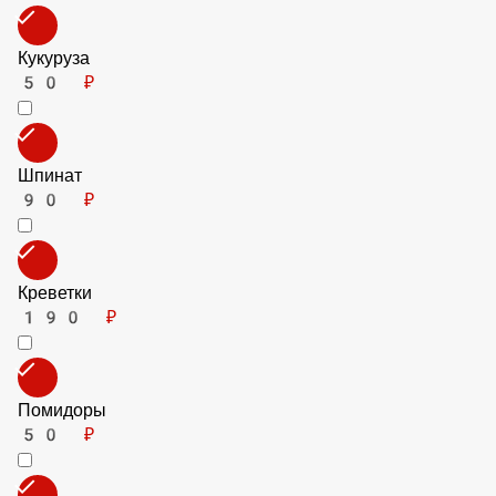
Цуккини
70 ₽
Острый Перец
70 ₽
Баклажаны
70 ₽
Маслины
50 ₽