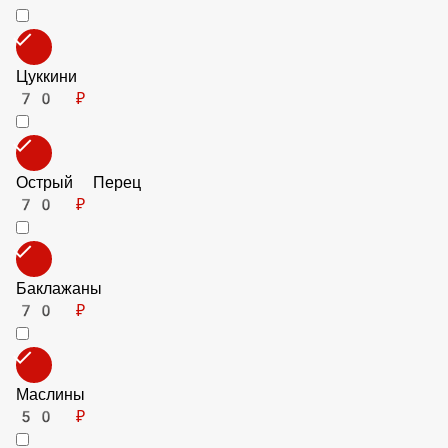
Горгонзола
180 ₽
Пармезан
80 ₽
Болгарский Перец
70 ₽