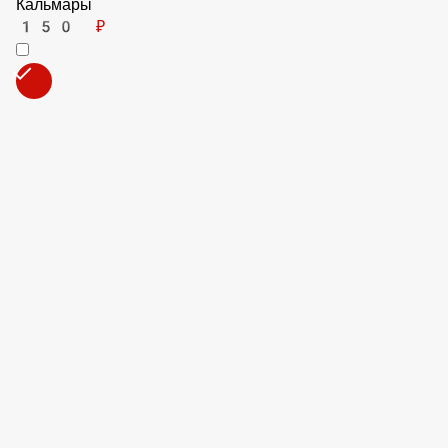
Помидоры
50 ₽
Лук
40 ₽
Лосось
190 ₽
Тунец
150 ₽