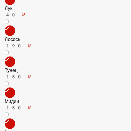
Кукуруза
50 ₽
Шпинат
90 ₽
Креветки
190 ₽