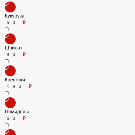
Цуккини
70 ₽
Острый Перец
70 ₽
Баклажаны
70 ₽