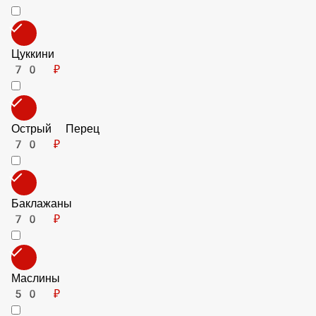
Брынза
80 ₽
Горгонзола
180 ₽
Пармезан
80 ₽
Болгарский Перец
70 ₽