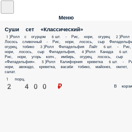
Меню
Суши сет «Классический»
1)Ролл с огурцом 6шт. - Рис, нори, огурец 2)Ролл
Лосось сливочный - Рис, нори, лосось, сыр Филадельфи
огурец, тобико 3)Ролл Филадельфия Лайт 6шт. - Рис,
нори, лосось, сыр Филадельфия, 4)Ролл Канада 6шт. 
Рис, нори, угорь копч., имбирь, огурец, лосось, сыр
«Филадельфия». 5)Ролл Калифорния креветка 6шт. - Ри
нори, авокадо, креветка, васаби тобико, майонез, омлет,
салат.
1 порц.
2 400 ₽
В корзи