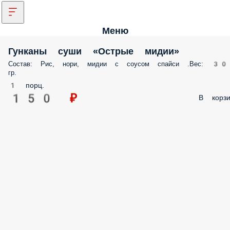
Меню
Гунканы cуши «Острые мидии»
Состав: Рис, нори, мидии с соусом спайси .Вес: 30
гр.
1 порц.
150 ₽
В корзи