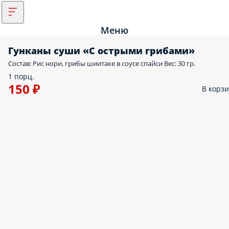
Меню
Гунканы cуши «С острыми грибами»
Состав: Рис нори, грибы шиитаке в соусе спайси Вес: 30 гр.
1 порц.
150 ₽
В корз