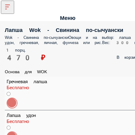
Меню
Лапша Wok - Свинина по-сычуански
Wok - Свинина по-сычуанскиОвощи и на выбор: лапша удон,
гречневая, яичная, фунчеза или рис.Вес: 300 гр.
1 порц.
470 ₽
В корз
Основа для WOK
Гречневая лапша
Бесплатно
Лапша удон
Бесплатно