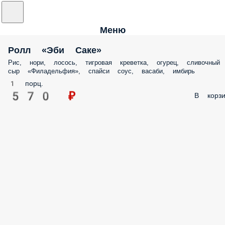
Меню
Ролл «Эби Саке»
Рис, нори, лосось, тигровая креветка, огурец, сливочный
сыр «Филадельфия», спайси соус, васаби, имбирь
1 порц.
570 ₽
В корзи